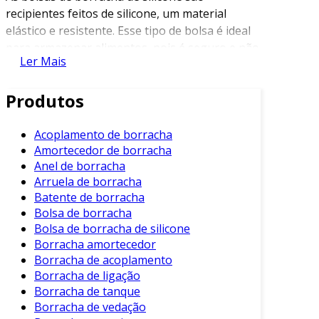
recipientes feitos de silicone, um material
elástico e resistente. Esse tipo de bolsa é ideal
para armazenar alimentos, pois é seguro e não
Ler Mais
libera substâncias tóxicas.
Além disso, sua natureza antibacteriana e
Produtos
antiaderente evita a contaminação de
alimentos. Isso as torna uma opção popular
Acoplamento de borracha
para quem busca praticidade e segurança no
Amortecedor de borracha
armazenamento de produtos.
Anel de borracha
Arruela de borracha
Principais Benefícios das Bolsas de
Batente de borracha
Borracha de Silicone
Bolsa de borracha
Bolsa de borracha de silicone
Entre os benefícios das bolsas de borracha de
Borracha amortecedor
silicone, destacam-se:
Borracha de acoplamento
Borracha de ligação
Durabilidade
: O silicone é resistente ao
Borracha de tanque
desgaste e pode durar muito mais do que
Borracha de vedação
as opções tradicionais.