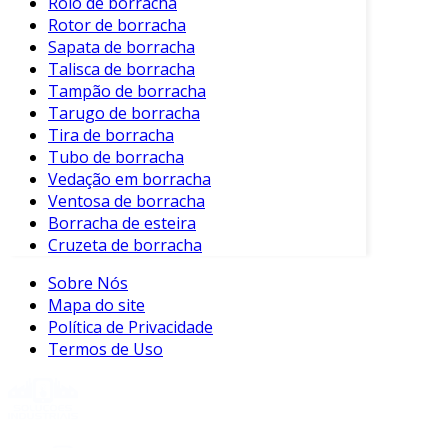
Rolo de borracha
destacam em vários aspectos. As bolsas de
Rotor de borracha
plástico, por exemplo, são frequentemente
Sapata de borracha
descartáveis e podem liberar substâncias
Talisca de borracha
químicas. Por outro lado, as opções em vidro,
Tampão de borracha
embora duráveis, podem ser pesadas e
Tarugo de borracha
quebradiças.
Tira de borracha
Tubo de borracha
Além disso, as bolsas de silicone são leves,
Vedação em borracha
flexíveis e não quebram facilmente, o que as
Ventosa de borracha
torna ideais para transporte e uso diário.
Borracha de esteira
Cruzeta de borracha
Conclusão
Sobre Nós
As bolsas de borracha de silicone são uma
Mapa do site
alternativa moderna e prática para
Política de Privacidade
armazenamento. Oferecem inúmeras
Termos de Uso
vantagens em comparação a outros métodos
tradicionais.
Adicionalmente, são sustentáveis e versáteis,