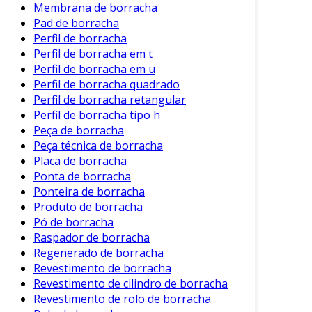
Silicone
Membrana de borracha
Pad de borracha
Manter a bolsa de borracha de silicone é
Perfil de borracha
simples e eficiente. Aqui estão algumas dicas
Perfil de borracha em t
Perfil de borracha em u
para garantir a longevidade do produto:
Perfil de borracha quadrado
Limpeza
: Sempre lave a bolsa após o uso
Perfil de borracha retangular
para evitar odores. Utilize água e sabão
Perfil de borracha tipo h
Peça de borracha
ou coloque na máquina de lavar.
Peça técnica de borracha
Armazenamento
: Guarde-a esticada ou
Placa de borracha
de maneira que não sofra deformações.
Ponta de borracha
Ponteira de borracha
Evitar Cortes
: Tenha cuidado ao inserir
Produto de borracha
objetos afiados, pois o silicone, embora
Pó de borracha
resistente, pode ser danificado.
Raspador de borracha
Comparação com Outros Materiais
Regenerado de borracha
Revestimento de borracha
Quando comparadas a outros materiais, como
Revestimento de cilindro de borracha
plástico e vidro, as bolsas de silicone se
Revestimento de rolo de borracha