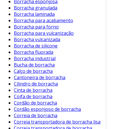
Borracha esponjosa
Borracha granulada
Resistência a Temperaturas
: Suportam
Borracha laminada
temperaturas extremas, sendo adequadas
Borracha para acabamento
para uso no congelador e forno.
Borracha para forno
Fácil Limpeza
: Podem ser lavadas à mão
Borracha para vulcanização
ou na máquina de lavar louças, facilitando
Borracha vulcanizada
a rotina.
Borracha de silicone
Borracha fluorada
Ecológicas
: São reutilizáveis, reduzindo a
Borracha industrial
necessidade de embalagens descartáveis
Bucha de borracha
e contribuindo para a sustentabilidade.
Calço de borracha
Versatilidade
: Podem ser utilizadas para
Cantoneira de borracha
Cilindro de borracha
armazenar uma variedade de alimentos,
Cinta de borracha
desde sólidos até líquidos.
Coifa de borracha
Esses aspectos fazem das bolsas de borracha
Cordão de borracha
Cordão esponjoso de borracha
de silicone uma alternativa atrativa para
Correia de borracha
diversas aplicações.
Correia transportadora de borracha lisa
Indicações de Uso
Correia transportadora de borracha