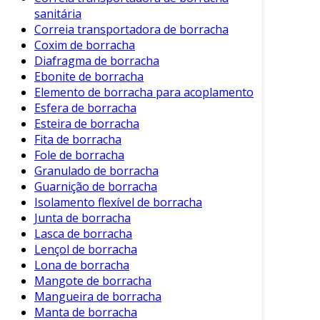
sanitária
As bolsas são amplamente utilizadas em várias
Correia transportadora de borracha
situações. Abaixo, confira alguns exemplos
Coxim de borracha
práticos de uso:
Diafragma de borracha
Ebonite de borracha
Armazenamento de Alimentos
: Ideal
Elemento de borracha para acoplamento
para guardar frutas, vegetais, molhos e
Esfera de borracha
até mesmo refeições prontas.
Esteira de borracha
Fita de borracha
Organização
: Podem ser usadas para
Fole de borracha
organizar itens diversos, como cosméticos
Granulado de borracha
e acessórios.
Guarnição de borracha
Isolamento flexível de borracha
Viagens
: Compactas e leves, facilitam o
Junta de borracha
transporte de alimentos e produtos de
Lasca de borracha
higiene pessoal.
Lençol de borracha
Lona de borracha
Consequentemente, a versatilidade dessas
Mangote de borracha
bolsas se apresenta como um grande atrativo.
Mangueira de borracha
Como Utilizar e Manter sua Bolsa de
Manta de borracha