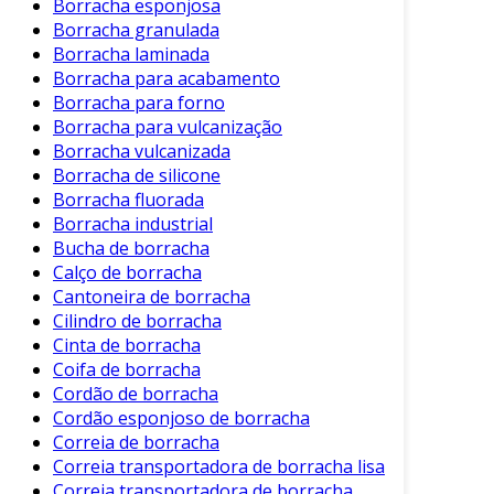
Borracha esponjosa
água, sendo útil em aplicações onde a
Borracha granulada
proteção contra umidade é crucial.
Borracha laminada
Borracha para acabamento
Essas características tornam as esferas de
Borracha para forno
borracha indispensáveis em muitas aplicações
Borracha para vulcanização
industriais e comerciais.
Borracha vulcanizada
Borracha de silicone
Benefícios das Esferas de Borracha
Borracha fluorada
Borracha industrial
A utilização de esferas de borracha oferece
Bucha de borracha
uma ampla gama de vantagens. Entre os
Calço de borracha
principais benefícios, destacam-se:
Cantoneira de borracha
Cilindro de borracha
Versatilidade:
Podem ser utilizadas em
Cinta de borracha
diferentes indústrias, desde a automotiva
Coifa de borracha
até a alimentícia.
Cordão de borracha
Redução de Ruído:
Contribuem para a
Cordão esponjoso de borracha
absorção de choque e redução do ruído
Correia de borracha
em máquinas e equipamentos.
Correia transportadora de borracha lisa
Correia transportadora de borracha