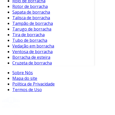
Rolo de borracha
Rotor de borracha
Inspeção Regular:
Verificar visualmente
Sapata de borracha
as esferas para descartar sinais de
Talisca de borracha
desgaste ou danos.
Tampão de borracha
Tarugo de borracha
Limpeza:
Manter as esferas limpas de
Tira de borracha
sujeira e produtos químicos que possam
Tubo de borracha
degradar a borracha.
Vedação em borracha
Armazenamento Adequado:
Guardar as
Ventosa de borracha
esferas em locais frescos e secos para
Borracha de esteira
evitar ressecamento.
Cruzeta de borracha
Sobre Nós
Estas práticas ajudam a maximizar a vida útil
Mapa do site
das esferas de borracha.
Política de Privacidade
Conclusão
Termos de Uso
Em resumo, as esferas de borracha são
produtos versáteis com aplicações variadas em
diversas indústrias. Sua elasticidade, resistência