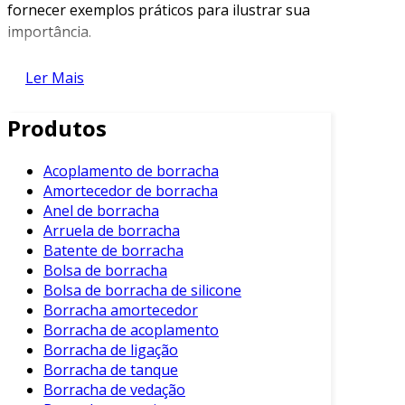
fornecer exemplos práticos para ilustrar sua
importância.
Características da Esfera de
Ler Mais
Borracha
Produtos
As esferas de borracha são fabricadas a partir
de composições que garantem propriedades
específicas. Algumas características notáveis
Acoplamento de borracha
Amortecedor de borracha
incluem:
Anel de borracha
Elasticidade:
A borracha possui uma alta
Arruela de borracha
capacidade de deformação, retornando à
Batente de borracha
Bolsa de borracha
sua forma original após a compressão.
Bolsa de borracha de silicone
Resistência à abrasão:
As esferas são
Borracha amortecedor
particularmente resistentes ao desgaste,
Borracha de acoplamento
aumentando sua vida útil.
Borracha de ligação
Borracha de tanque
Impermeabilidade:
A borracha é um
Borracha de vedação
material que não permite a passagem de