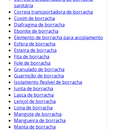
Custo-benefício:
Normalmente mais
sanitária
acessíveis do que alternativas em metal
Correia transportadora de borracha
ou plástico, as esferas de borracha
Coxim de borracha
oferecem economia em diversas
Diafragma de borracha
aplicações.
Ebonite de borracha
Elemento de borracha para acoplamento
Aplicações da Esfera de Borracha
Esfera de borracha
Esteira de borracha
As esferas de borracha encontram aplicação
Fita de borracha
em diversos setores. A seguir, apresentamos
Fole de borracha
algumas das principais áreas de uso:
Granulado de borracha
Guarnição de borracha
Indústria Automotiva:
Utilizadas em
Isolamento flexível de borracha
amortecedores e sistemas de suspensão.
Junta de borracha
Indústria Alimentícia:
Empregadas em
Lasca de borracha
máquinas que processam alimentos,
Lençol de borracha
Lona de borracha
garantindo segurança e higiene.
Mangote de borracha
Indústria de Brinquedos:
Comuns em
Mangueira de borracha
brinquedos infantis, proporcionando
Manta de borracha