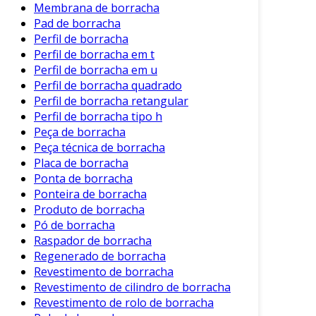
segurança e diversão.
Membrana de borracha
Pad de borracha
Essas aplicações exemplificam a abrangência
Perfil de borracha
dos usos das esferas de borracha.
Perfil de borracha em t
Perfil de borracha em u
Exemplo Prático: Amortecedores
Perfil de borracha quadrado
Veiculares
Perfil de borracha retangular
Perfil de borracha tipo h
Na indústria automotiva, as esferas de
Peça de borracha
borracha são frequentemente utilizadas em
Peça técnica de borracha
amortecedores. Esses componentes
Placa de borracha
desempenham um papel crucial na absorção de
Ponta de borracha
impactos. Como resultado, proporcionam
Ponteira de borracha
conforto aos passageiros e prolongam a vida
Produto de borracha
útil de outras partes do veículo.
Pó de borracha
Raspador de borracha
Manutenção e Cuidados
Regenerado de borracha
Revestimento de borracha
É importante considerar a manutenção das
Revestimento de cilindro de borracha
esferas de borracha para garantir sua
Revestimento de rolo de borracha
durabilidade e eficácia. Algumas dicas incluem: