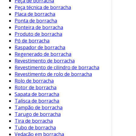
Peça de borracha
material reduz a frequência de
Peça técnica de borracha
substituições.
Placa de borracha
Ponta de borracha
Melhoria nas Condições de Trabalho:
Ponteira de borracha
Reduz a vibração e o ruído em ambientes
Produto de borracha
industriais.
Pó de borracha
Facilidade de Instalação:
O perfil pode
Raspador de borracha
Regenerado de borracha
ser facilmente instalado, exigindo
Revestimento de borracha
ferramentas simples.
Revestimento de cilindro de borracha
Conformidade com Normas:
Atende a
Revestimento de rolo de borracha
normas de segurança e qualidade,
Rolo de borracha
especialmente em setores regulados.
Rotor de borracha
Sapata de borracha
Consequentemente, essas vantagens tornam o
Talisca de borracha
perfil de borracha retangular uma escolha
Tampão de borracha
popular em diversas aplicações.
Tarugo de borracha
Tira de borracha
Considerações Finais ao Escolher
Tubo de borracha
Perfis de Borracha Retangular
Vedação em borracha