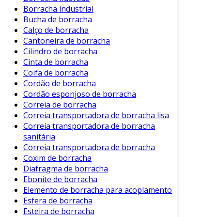
Variabilidade:
Disponíveis em várias
Borracha industrial
dimensões e durezas, adaptando-se a
Bucha de borracha
diferentes necessidades.
Calço de borracha
Cantoneira de borracha
Aplicações do Perfil de Borracha
Cilindro de borracha
Retangular
Cinta de borracha
Coifa de borracha
Os perfis de borracha retangular são utilizados
Cordão de borracha
em uma ampla gama de indústrias. Em seguida,
Cordão esponjoso de borracha
exploramos algumas de suas aplicações mais
Correia de borracha
comuns:
Correia transportadora de borracha lisa
Correia transportadora de borracha
Indústria Automotiva:
Utilizados em
sanitária
vedação de portas, janelas e componentes
Correia transportadora de borracha
internos.
Coxim de borracha
Diafragma de borracha
Máquinas e Equipamentos:
Agem como
Ebonite de borracha
amortecedores e vedantes em diferentes
Elemento de borracha para acoplamento
partes de máquinas.
Esfera de borracha
Construção Civil:
Aplicações em janelas e
Esteira de borracha