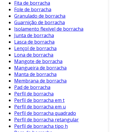
Fita de borracha
portas, oferecendo isolamento e proteção
Fole de borracha
contra intempéries.
Granulado de borracha
Indústria Alimentícia:
Usados nas
Guarnição de borracha
bordas de máquinas para garantir higiene
Isolamento flexível de borracha
e segurança.
Junta de borracha
Lasca de borracha
Além dessas, as possibilidades são
Lençol de borracha
praticamente infinitas. O perfil pode ser
Lona de borracha
customizado conforme a necessidade do
Mangote de borracha
projeto, garantindo versatilidade em seu uso.
Mangueira de borracha
Manta de borracha
Vantagens do Uso de Perfis de
Membrana de borracha
Borracha Retangular
Pad de borracha
Perfil de borracha
A adoção de perfis de borracha retangular traz
Perfil de borracha em t
várias vantagens. Estas vantagens se traduzem
Perfil de borracha em u
em benefícios diretos para seu negócio. Entre
Perfil de borracha quadrado
os principais, podemos citar:
Perfil de borracha retangular
Perfil de borracha tipo h
Custo-efetividade:
A durabilidade do