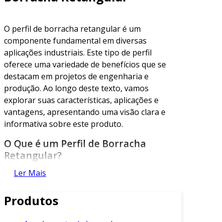
O perfil de borracha retangular é um
componente fundamental em diversas
aplicações industriais. Este tipo de perfil
oferece uma variedade de benefícios que se
destacam em projetos de engenharia e
produção. Ao longo deste texto, vamos
explorar suas características, aplicações e
vantagens, apresentando uma visão clara e
informativa sobre este produto.
O Que é um Perfil de Borracha
Retangular?
Ler Mais
Um perfil de borracha retangular é uma peça
feita de borracha vulcanizada, com uma seção
Produtos
transversal retangular. Esse formato
proporciona uma série de vantagens. É