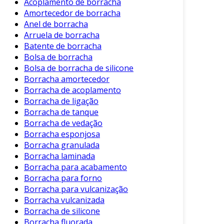
amplamente utilizado para vedação,
Acoplamento de borracha
Amortecedor de borracha
amortecimento e proteção em várias indústrias.
Anel de borracha
Sua flexibilidade e durabilidade são
Arruela de borracha
características essenciais.
Batente de borracha
Bolsa de borracha
Características Principais
Bolsa de borracha de silicone
Os perfis de borracha retangular possuem
Borracha amortecedor
diversas características que os tornam
Borracha de acoplamento
Borracha de ligação
imprescindíveis. Entre as principais, destacam-
Borracha de tanque
se:
Borracha de vedação
Resistência à Abrasão:
O material se
Borracha esponjosa
Borracha granulada
comporta bem em ambientes exigentes.
Borracha laminada
Elasticidade:
A borracha se adapta
Borracha para acabamento
facilmente a deformações, garantindo
Borracha para forno
vedação eficaz.
Borracha para vulcanização
Borracha vulcanizada
Durabilidade:
Altamente resistentes ao
Borracha de silicone
desgaste e à ação de fluidos.
Borracha fluorada