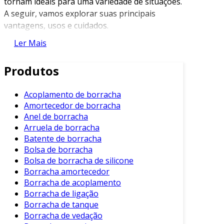
tornam ideais para uma variedade de situações.
A seguir, vamos explorar suas principais
vantagens, usos e cuidados.
Ler Mais
Principais Vantagens da Bolsa de
Borracha
Produtos
Entre os benefícios que as bolsas de borracha
oferecem, destacam-se:
Acoplamento de borracha
Amortecedor de borracha
Resistência à Água
: A borracha é
Anel de borracha
impermeável, protegendo o conteúdo de
Arruela de borracha
umidade e respingos.
Batente de borracha
Bolsa de borracha
Durabilidade
: Resistentes a rasgos e
Bolsa de borracha de silicone
desgastes, garantem uma vida útil
Borracha amortecedor
prolongada.
Borracha de acoplamento
Fácil Limpeza
: Podem ser lavadas
Borracha de ligação
rapidamente, mantendo a higiene e o
Borracha de tanque
aspecto novo.
Borracha de vedação