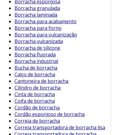
Borracha esponjosa
Variedade de Estilos
: Existem diversas
Borracha granulada
cores e formatos disponíveis, atendendo a
Borracha laminada
diferentes preferências.
Borracha para acabamento
Leveza
: Apesar da resistência, muitas
Borracha para forno
Borracha para vulcanização
bolsas de borracha são leves e fáceis de
Borracha vulcanizada
transportar.
Borracha de silicone
Essas características tornam a bolsa de
Borracha fluorada
Borracha industrial
borracha uma escolha inteligente para diversas
Bucha de borracha
necessidades diárias.
Calço de borracha
Aplicações Comuns
Cantoneira de borracha
Cilindro de borracha
As bolsas de borracha não se limitam apenas
Cinta de borracha
ao uso casual. Elas são bastante versáteis e
Coifa de borracha
podem ser utilizadas em diversas situações,
Cordão de borracha
Cordão esponjoso de borracha
como:
Correia de borracha
Transporte de Materiais
: Ideal para
Correia transportadora de borracha lisa
indústrias e canteiros de obras em que a
Correia transportadora de borracha