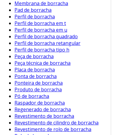
Membrana de borracha
Para prolongar a vida útil da bolsa de borracha,
Pad de borracha
algumas práticas são recomendadas. Assim,
Perfil de borracha
você garante que seu investimento traga
Perfil de borracha em t
Perfil de borracha em u
benefícios a longo prazo. Confira a seguir:
Perfil de borracha quadrado
Limpeza Regular
: Utilize água e sabão
Perfil de borracha retangular
neutro para higienizar a bolsa após o uso.
Perfil de borracha tipo h
Peça de borracha
Armazenamento Adequado
: Evite
Peça técnica de borracha
exposição prolongada à luz solar para
Placa de borracha
prevenir o ressecamento da borracha.
Ponta de borracha
Ponteira de borracha
Verificação de Danos
: Inspecione
Produto de borracha
periodicamente por desgastes ou furos,
Pó de borracha
consertando-os imediatamente.
Raspador de borracha
Regenerado de borracha
Seguir essas dicas simples pode fazer toda a
Revestimento de borracha
diferença na conservação da sua bolsa.
Revestimento de cilindro de borracha
Conclusão
Revestimento de rolo de borracha