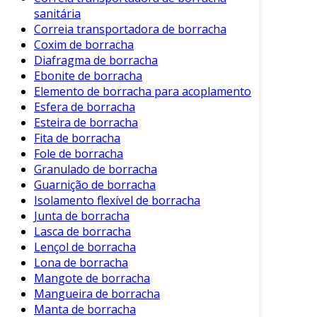
sanitária
resistência é fundamental.
Correia transportadora de borracha
Uso em Atividades Recreativas
: Perfeita
Coxim de borracha
para praias ou piqueniques, onde a
Diafragma de borracha
proteção contra umidade é essencial.
Ebonite de borracha
Elemento de borracha para acoplamento
Organização Doméstica
: Excelente para
Esfera de borracha
armazenar itens em casa, mantendo-os
Esteira de borracha
secos e organizados.
Fita de borracha
Transporte de Produtos Químicos
:
Fole de borracha
Algumas versões são especialmente
Granulado de borracha
projetadas para lidar com substâncias
Guarnição de borracha
Isolamento flexível de borracha
perigosas, garantindo segurança
Junta de borracha
adicional.
Lasca de borracha
Portanto, a bolsa de borracha se adapta a
Lençol de borracha
Lona de borracha
diversas necessidades, tornando-se um item
Mangote de borracha
prático para quem a utiliza.
Mangueira de borracha
Cuidados e Manutenção
Manta de borracha