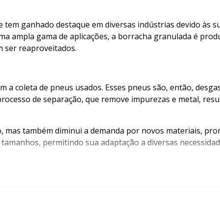
ue tem ganhado destaque em diversas indústrias devido às s
ma ampla gama de aplicações, a borracha granulada é produz
 ser reaproveitados.
 a coleta de pneus usados. Esses pneus são, então, desgas
 processo de separação, que remove impurezas e metal, res
o, mas também diminui a demanda por novos materiais, pro
s tamanhos, permitindo sua adaptação a diversas necessidad
tacam-se:
 pneus reciclados, contribui para a redução do lixo e poluição.
s ajudam a diminuir o ruído em ambientes industriais e come