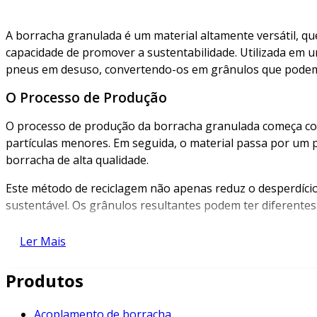
A borracha granulada é um material altamente versátil, q
capacidade de promover a sustentabilidade. Utilizada em u
pneus em desuso, convertendo-os em grânulos que podem
O Processo de Produção
O processo de produção da borracha granulada começa com
partículas menores. Em seguida, o material passa por um
borracha de alta qualidade.
Este método de reciclagem não apenas reduz o desperdíci
sustentável. Os grânulos resultantes podem ter diferente
Benefícios da Borracha Granulada
Ler Mais
Entre os principais benefícios da borracha granulada, des
Produtos
Sustentabilidade Ambiental
: Fabricada a partir de
Isolamento Acústico
: Suas propriedades absorvente
Acoplamento de borracha