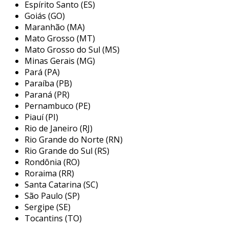
altamente versáteis.
Espírito Santo (ES)
Goiás (GO)
como funcionam?
Maranhão (MA)
Mato Grosso (MT)
esses amortecedores atuam através da
Mato Grosso do Sul (MS)
compressão e expansão do material em
Minas Gerais (MG)
resposta a forças externas. quando uma
Pará (PA)
vibração ou choque ocorre, a borracha se
Paraíba (PB)
deforma, absorvendo a energia. isso resulta em
Paraná (PR)
uma movimentação controlada e suave, o que é
Pernambuco (PE)
Piauí (PI)
crucial para a proteção de maquinários e
Rio de Janeiro (RJ)
estruturas.
Rio Grande do Norte (RN)
principais benefícios dos
Rio Grande do Sul (RS)
amortecedores em borracha
Rondônia (RO)
Roraima (RR)
os amortecedores em borracha oferecem uma
Santa Catarina (SC)
série de vantagens. entre os principais
São Paulo (SP)
Sergipe (SE)
benefícios, destacam-se:
Tocantins (TO)
redução de vibrações
: eles são eficazes