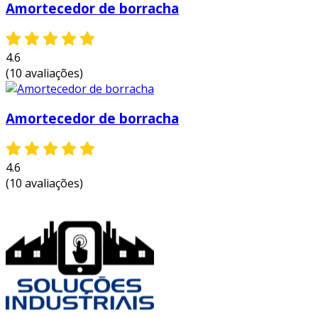
Amortecedor de borracha
os amortecedores em borracha são utilizados
em diversas indústrias, adaptando-se a várias
necessidades. algumas aplicações comuns
4.6
incluem:
(10 avaliações)
indústria automotiva
: servem em
suspensões de veículos, melhorando o
Amortecedor de borracha
conforto e a manobrabilidade.
máquinas pesadas
: suportam sistemas
4.6
de transporte e equipamentos pesados,
(10 avaliações)
protegendo-os de impactos.
construção civil
: utilizados em estruturas
para mitigar os efeitos sísmicos.
eletroeletrônicos
: ajudam a proteger
componentes sensíveis de choques e
vibrações.
manutenção e durabilidade