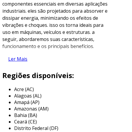
componentes essenciais em diversas aplicações
industriais. eles são projetados para absorver e
dissipar energia, minimizando os efeitos de
vibrações e choques. isso os torna ideais para
uso em máquinas, veículos e estruturas. a
seguir, abordaremos suas características,
funcionamento e os principais benefícios.
o que são amortecedores em
Ler Mais
borracha?
Regiões disponíveis:
os amortecedores em borracha são
dispositivos confeccionados a partir de
Acre (AC)
elastômeros, que são polímeros com
Alagoas (AL)
elasticidade. esses materiais possuem a
Amapá (AP)
capacidade de deformar-se sob carga e
Amazonas (AM)
retornar à sua forma original. os
Bahia (BA)
amortecedores funcionam em uma ampla faixa
Ceará (CE)
de temperaturas e condições, tornando-os
Distrito Federal (DF)