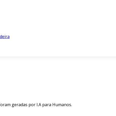
deira
 foram geradas por I.A para Humanos.