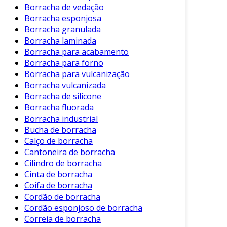
que o acoplamento se adapte a variações
Borracha de vedação
de alinhamento.
Borracha esponjosa
Borracha granulada
Absorção de Vibrações
: Eles são eficazes
Borracha laminada
na atenuação de vibrações, o que protege
Borracha para acabamento
os equipamentos conectados.
Borracha para forno
Borracha para vulcanização
Resistência à Abrasão
: Os acoplamentos
Borracha vulcanizada
de borracha são projetados para suportar
Borracha de silicone
condições adversas, incluindo substâncias
Borracha fluorada
químicas e temperaturas elevadas.
Borracha industrial
Facilidade de Instalação e Manutenção
:
Bucha de borracha
Geralmente, esses elementos podem ser
Calço de borracha
instalados sem a necessidade de
Cantoneira de borracha
Cilindro de borracha
ferramentas específicas e requerem
Cinta de borracha
pouca manutenção.
Coifa de borracha
Benefícios do Uso de Elementos de Borracha
Cordão de borracha
Cordão esponjoso de borracha
A adoção de elementos de borracha para
Correia de borracha