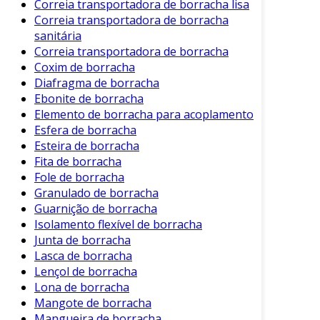
acoplamento oferece vários benefícios
Correia transportadora de borracha lisa
significativos. Vamos listá-los:
Correia transportadora de borracha
sanitária
Redução de Custos
: Como são duráveis e
Correia transportadora de borracha
requerem pouca manutenção, ajudam a
Coxim de borracha
reduzir os custos operacionais.
Diafragma de borracha
Ebonite de borracha
Melhoria do Desempenho
: A capacidade
Elemento de borracha para acoplamento
de absorver vibrações e desalinhamentos
Esfera de borracha
contribui para um desempenho geral
Esteira de borracha
mais eficiente do sistema.
Fita de borracha
Fole de borracha
Longevity dos Equipamentos
: Reduzindo
Granulado de borracha
o desgaste entre componentes, esses
Guarnição de borracha
elementos prolongam a vida útil dos
Isolamento flexível de borracha
equipamentos.
Junta de borracha
Versatilidade
: Podem ser usados em uma
Lasca de borracha
ampla variedade de indústrias, como
Lençol de borracha
Lona de borracha
automotiva, petroquímica, agricultura e
Mangote de borracha
mais.
Mangueira de borracha