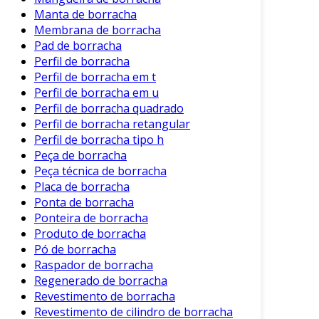
Aplicações dos Elementos de
Manta de borracha
Borracha para Acoplamento
Membrana de borracha
Pad de borracha
Os elementos de borracha são versáteis e
Perfil de borracha
encontram aplicações em vários setores.
Perfil de borracha em t
Perfil de borracha em u
Algumas aplicações notáveis incluem:
Perfil de borracha quadrado
Indústria Automotiva
: Utilizados em
Perfil de borracha retangular
transmissões de veículos, podem ajudar a
Perfil de borracha tipo h
Peça de borracha
suavizar a operação e proteger os
Peça técnica de borracha
sistemas de vibração excessiva.
Placa de borracha
Máquinas Pesadas
: Presentes em
Ponta de borracha
equipamentos pesados, como
Ponteira de borracha
escavadeiras e tratores, auxiliam na
Produto de borracha
transmissão de torque com eficiência.
Pó de borracha
Raspador de borracha
Sistemas Hidráulicos
: Aplicados em
Regenerado de borracha
bombas e motores hidráulicos, ajudam a
Revestimento de borracha
garantir um funcionamento suave e
Revestimento de cilindro de borracha