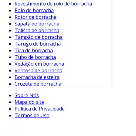
eficaz.
Revestimento de rolo de borracha
Rolo de borracha
Indústria Alimentícia
: Especialmente
Rotor de borracha
projetados para resistir à corrosão e são
Sapata de borracha
usados em equipamentos de
Talisca de borracha
processamento de alimentos.
Tampão de borracha
Tarugo de borracha
Considerações na Escolha do Elemento
Tira de borracha
Ao selecionar um elemento de borracha para
Tubo de borracha
Vedação em borracha
acoplamento, é importante considerar alguns
Ventosa de borracha
fatores. Os principais incluem:
Borracha de esteira
Carga e Torque
: Avalie a carga e o torque
Cruzeta de borracha
que o acoplamento deve suportar,
Sobre Nós
garantindo que o componente escolhido
Mapa do site
atenda às especificações.
Política de Privacidade
Alinhamento
: Verifique a necessidade de
Termos de Uso
capacidade de desalinhamento, pois isso
pode influenciar a escolha do elemento.