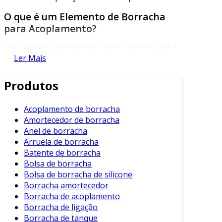
O que é um Elemento de Borracha
para Acoplamento?
Um elemento de borracha para acoplamento é
Ler Mais
uma peça flexível que conecta dois eixos
rotativos. Sua principal função é transmitir o
Produtos
movimento enquanto permite algum grau de
desalinhamento, reduzindo assim a tensão nas
partes conectadas. Esta solução é comum em
Acoplamento de borracha
Amortecedor de borracha
motores, bombas e sistemas de transmissão.
Anel de borracha
Principais Características
Arruela de borracha
Batente de borracha
Os elementos de borracha se destacam por
Bolsa de borracha
várias características importantes. Vamos
Bolsa de borracha de silicone
analisar algumas delas:
Borracha amortecedor
Borracha de acoplamento
Elasticidade
: A borracha possui uma alta
Borracha de ligação
capacidade de deformação, permitindo
Borracha de tanque