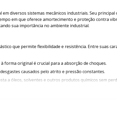
 diversos sistemas mecânicos industriais. Seu principal ob
mpo em que oferece amortecimento e proteção contra vibra
acando sua importância no ambiente industrial.
ico que permite flexibilidade e resistência. Entre suas cara
 à forma original é crucial para a absorção de choques.
r desgastes causados pelo atrito e pressão constantes.
osta a óleos, solventes e outros produtos químicos sem per
mento desempenhe seu papel de forma eficiente e duradoura
ais traz uma série de vantagens. Entre as principais, dest